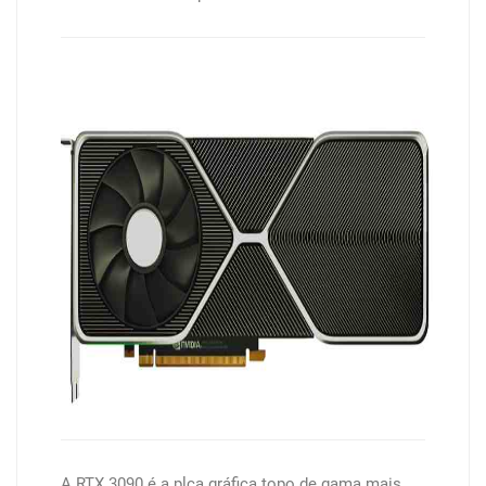
A RTX 3090 é a plca gráfica topo de gama mais