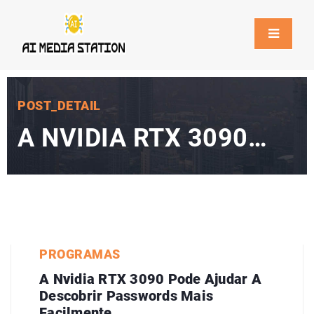
POST_DETAIL
A NVIDIA RTX 3090
PODE AJUDAR A
DESCOBRIR
PASSWORDS MAIS
FACILMENTE
PROGRAMAS
A Nvidia RTX 3090 Pode Ajudar A
Descobrir Passwords Mais
Facilmente