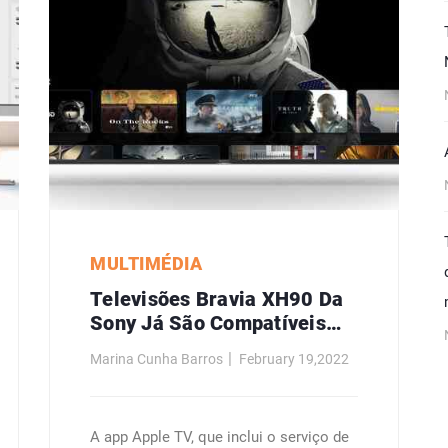
MULTIMÉDIA
Televisões Bravia XH90 Da
Sony Já São Compatíveis
Com A App Apple TV
Marina Cunha Barros
February 19,2022
A app Apple TV, que inclui o serviço de