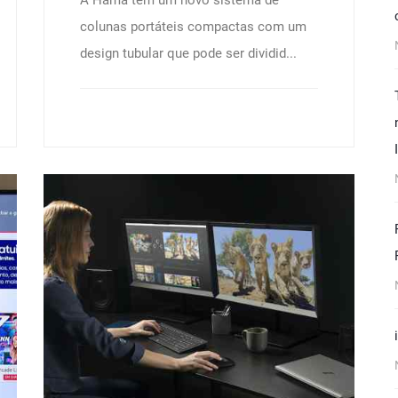
A Hama tem um novo sistema de
colunas portáteis compactas com um
design tubular que pode ser dividid...