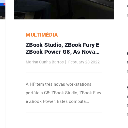
MULTIMÉDIA
ZBook Studio, ZBook Fury E
ZBook Power G8, As Novas
Workstations Da HP Para
Marina Cunha Barros
February 28,2022
Criadores Profissionais
A HP tem três novas workstations
portáteis G8: ZBook Studio, ZBook Fury
e ZBook Power. Estes computa...