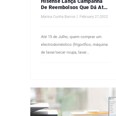
Hisense Lança Campanha
De Reembolsos Que Dá Até
400 Euros Na Compra De TV
Marina Cunha Barros
February 27,2022
E Electrodomésticos
Até 15 de Julho, quem comprar um
electrodoméstico (frigorífico, máquina
de lavar/secar roupa, lavar...