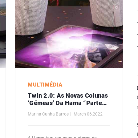
MULTIMÉDIA
Twin 2.0: As Novas Colunas
‘gémeas’ Da Hama “partem-
Se” Em Dois E São À Prova
Marina Cunha Barros
March 06,2022
De Água