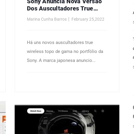
Sony Anuncia Nova Versão
Dos Auscultadores True
Wireless Da Série 1000X
Marina Cunha Barros
February 25,2022
Com Áudio De Alta
Resolução
Há uns novos auscultadores true
wireless topo de gama no portfólio da
Sony. A marca japonesa anuncio...