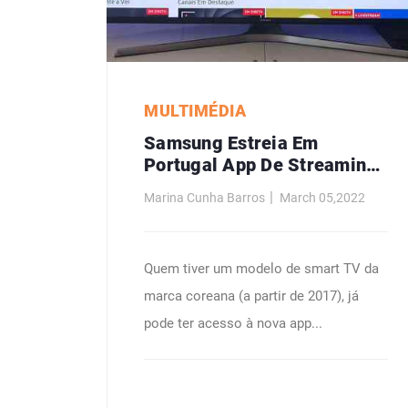
MULTIMÉDIA
Samsung Estreia Em
Portugal App De Streaming
Que Dá Acesso A Vinte
Marina Cunha Barros
March 05,2022
Canais Gratuitos
Quem tiver um modelo de smart TV da
marca coreana (a partir de 2017), já
pode ter acesso à nova app...