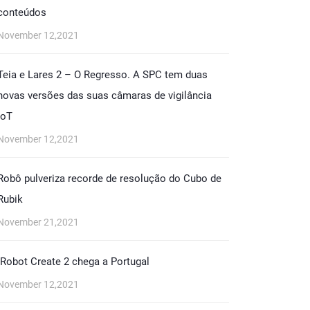
conteúdos
November 12,2021
Teia e Lares 2 – O Regresso. A SPC tem duas
novas versões das suas câmaras de vigilância
IoT
November 12,2021
Robô pulveriza recorde de resolução do Cubo de
Rubik
November 21,2021
iRobot Create 2 chega a Portugal
November 12,2021