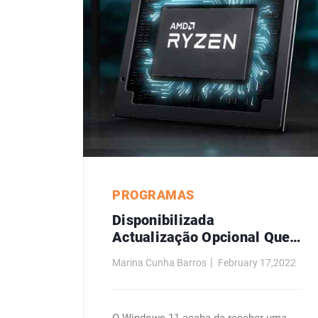
PROGRAMAS
Disponibilizada
Actualização Opcional Que
Resolve Problemas De
Marina Cunha Barros
February 17,2022
Desempenho Dos CPU Ryzen
No Windows 11