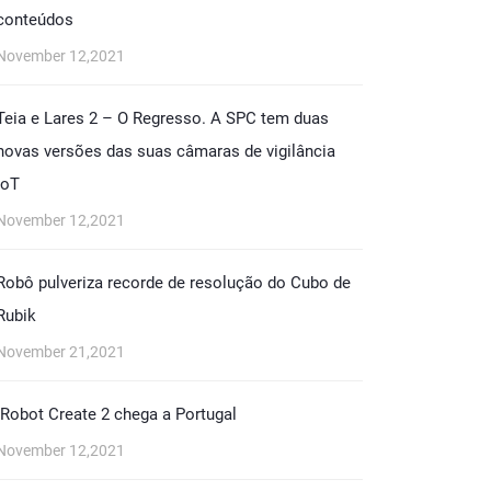
conteúdos
November 12,2021
Teia e Lares 2 – O Regresso. A SPC tem duas
novas versões das suas câmaras de vigilância
IoT
November 12,2021
Robô pulveriza recorde de resolução do Cubo de
Rubik
November 21,2021
iRobot Create 2 chega a Portugal
November 12,2021