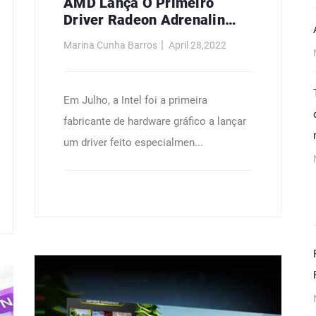
AMD Lança O Primeiro
Driver Radeon Adrenalin
Para O Windows 11
Marina Cunha Barros
April 28,2022
Em Julho, a Intel foi a primeira
fabricante de hardware gráfico a lançar
um driver feito especialmen...