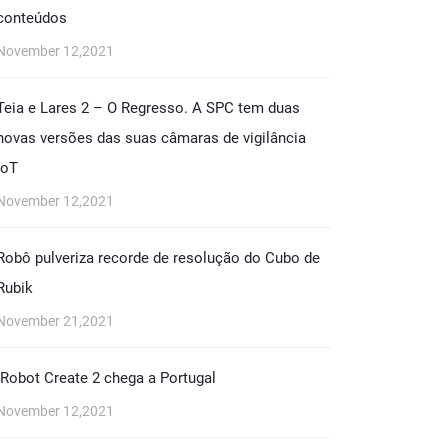
conteúdos
November 12,2021
Teia e Lares 2 – O Regresso. A SPC tem duas
novas versões das suas câmaras de vigilância
IoT
November 12,2021
Robô pulveriza recorde de resolução do Cubo de
Rubik
November 21,2021
iRobot Create 2 chega a Portugal
November 12,2021