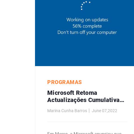
PROGRAMAS
Microsoft Retoma
Actualizações Cumulativas
Opcionais Para Windows 10
Marina Cunha Barros
June 07,2022
Em Julho