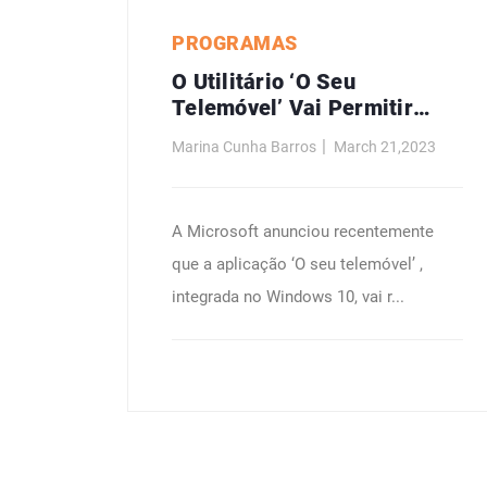
PROGRAMAS
O Utilitário ‘O Seu
Telemóvel’ Vai Permitir
Fazer Stream De Aplicações
Marina Cunha Barros
March 21,2023
Android Para O Windows 10.
Mas Só Com Telefones
Samsung.
A Microsoft anunciou recentemente
que a aplicação ‘O seu telemóvel’ ,
integrada no Windows 10, vai r...