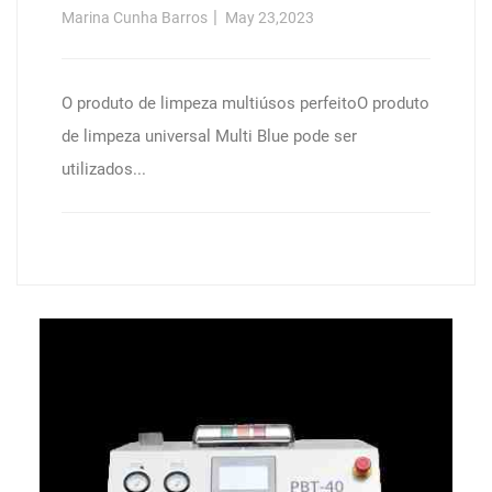
Automática, Caixa De Cartão (12 X
Marina Cunha Barros
May 23,2023
1 L Garrafa)
O produto de limpeza multiúsos perfeitoO produto
de limpeza universal Multi Blue pode ser
utilizados...