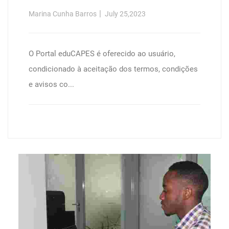
Análise De Desempenho Em
Marina Cunha Barros
July 25,2023
Recuperaçăo De Objetos Multimídia
/
O Portal eduCAPES é oferecido ao usuário,
condicionado à aceitação dos termos, condições
e avisos co...