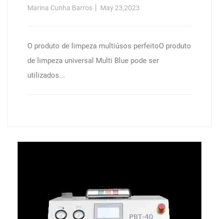
Automática, Caixa De Cartão (12 X
Marina Cunha Barros
May 23,2023
1 L Garrafa)
O produto de limpeza multiúsos perfeitoO produto
de limpeza universal Multi Blue pode ser
utilizados...