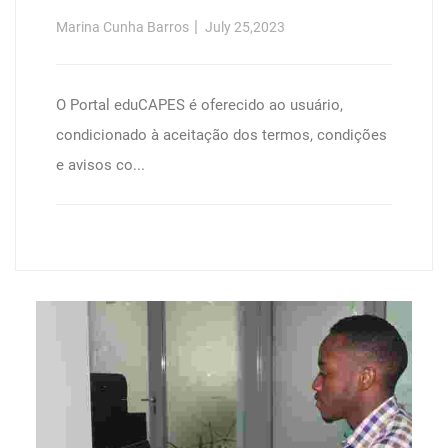
Análise De Desempenho Em
Marina Cunha Barros
July 25,2023
Recuperaçăo De Objetos Multimídia
/
O Portal eduCAPES é oferecido ao usuário,
condicionado à aceitação dos termos, condições
e avisos co...