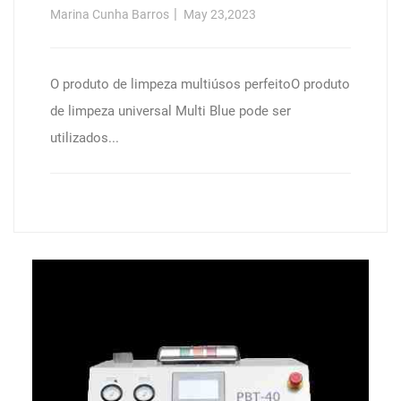
Automática, Caixa De Cartão (12 X
Marina Cunha Barros
May 23,2023
1 L Garrafa)
O produto de limpeza multiúsos perfeitoO produto
de limpeza universal Multi Blue pode ser
utilizados...