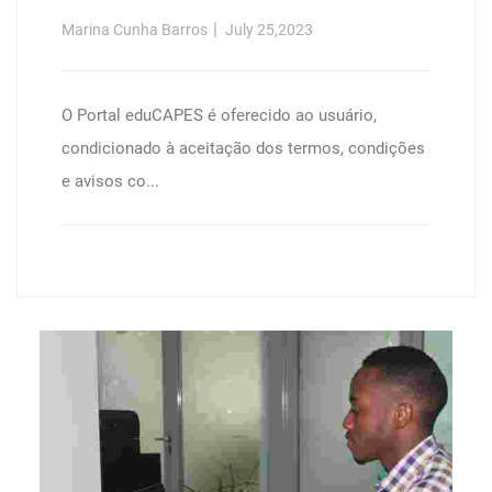
Análise De Desempenho Em
Marina Cunha Barros
July 25,2023
Recuperaçăo De Objetos Multimídia
/
O Portal eduCAPES é oferecido ao usuário,
condicionado à aceitação dos termos, condições
e avisos co...