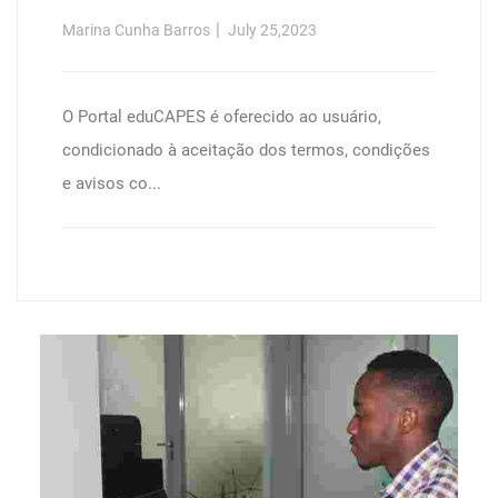
Análise De Desempenho Em
Marina Cunha Barros
July 25,2023
Recuperaçăo De Objetos Multimídia
/
O Portal eduCAPES é oferecido ao usuário,
condicionado à aceitação dos termos, condições
e avisos co...