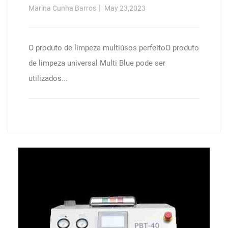
Automática, Caixa De Cartão (12 X
Marina Cunha Barros
May 23,2023
1 L Garrafa)
O produto de limpeza multiúsos perfeitoO produto
de limpeza universal Multi Blue pode ser
utilizados...