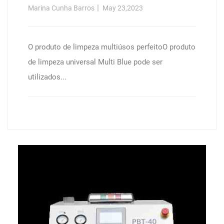
Automática, Caixa De Cartão (12 X
Marina Cunha Barros
May 23,2023
1 L Garrafa)
O produto de limpeza multiúsos perfeitoO produto
de limpeza universal Multi Blue pode ser
utilizados...