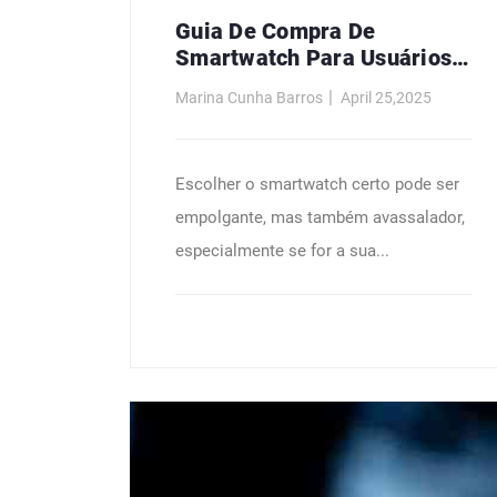
Guia De Compra De
Smartwatch Para Usuários
De Primeira Viagem
Marina Cunha Barros
April 25,2025
Escolher o smartwatch certo pode ser
empolgante, mas também avassalador,
especialmente se for a sua...