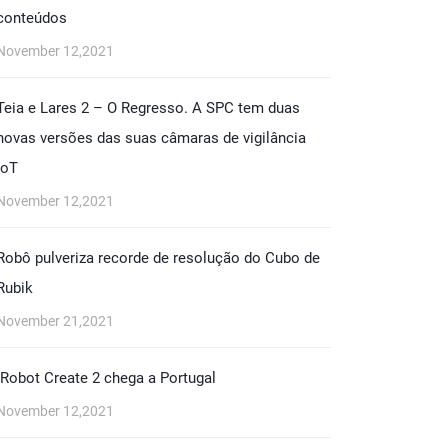
conteúdos
November 12,2021
Teia e Lares 2 – O Regresso. A SPC tem duas
novas versões das suas câmaras de vigilância
IoT
November 12,2021
Robô pulveriza recorde de resolução do Cubo de
Rubik
November 21,2021
iRobot Create 2 chega a Portugal
November 12,2021